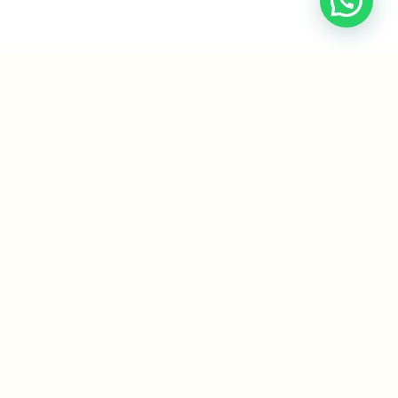
Cuando se tiene
CONSCIENCIA DEL CUERPO
se puede realmente cambiar por
completo.
CON LOS PROCESOS CORPORALES A TRAVÉS DE
LA IMPOSICIÓN DE MANOS LIBERAS LA MEMORIA
CELULAR DE LOS TRAUMAS Y DRAMAS
ALMACENADOS EN SUS CÉLULAS